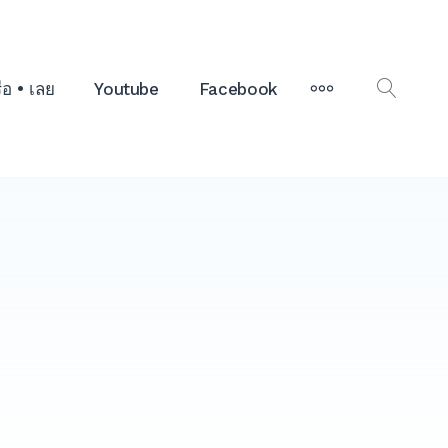
MORE
รือ • เลย
Youtube
Facebook
OPEN
SEAR