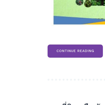
“ขาย
CONTINUE READING
ที่ดิน
ภูเรือ
โฉนด
ครุฑ
แดง
ติด
ลำธาร
วิว
เขา
และ
ใกล้
แหล่ง
ท่อง
เที่ยว
วัด