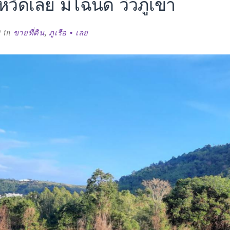
ังหวัดเลย มีโฉนด วิวภูเขา
น
in
ขายที่ดิน
,
ภูเรือ • เลย
ด