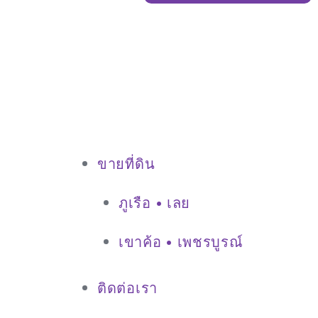
ภูเรือ
จังหวั
เลย
มี
โฉนด
วิว
ภูเขา”
ขายที่ดิน
ภูเรือ • เลย
เขาค้อ • เพชรบูรณ์
ติดต่อเรา