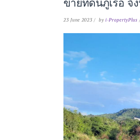
ขายที่ดินภูเรือ จ
ป่า
ห้วย
ลาด
อุทยา
23 June 2023
by
i-PropertyPlus
แห่ง
ชาติ
ภูเรือ
จังหวั
เลย”