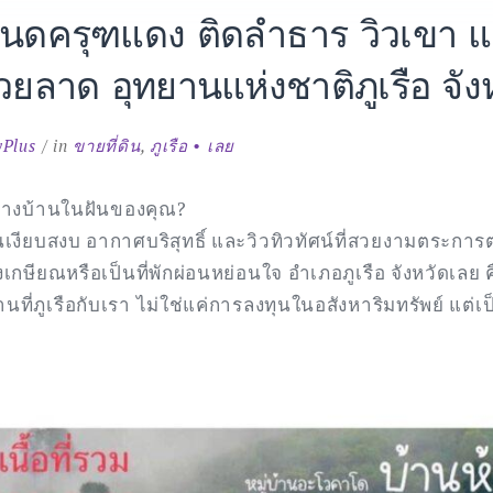
 โฉนดครุฑแดง ติดลำธาร วิวเขา แ
ห้วยลาด อุทยานแห่งชาติภูเรือ จั
yPlus
in
ขายที่ดิน
,
ภูเรือ • เลย
สร้างบ้านในฝันของคุณ?
ันเงียบสงบ อากาศบริสุทธิ์ และวิวทิวทัศน์ที่สวยงามตระการต
ลังเกษียณหรือเป็นที่พักผ่อนหย่อนใจ อำเภอภูเรือ จังหวัดเลย
านที่ภูเรือกับเรา ไม่ใช่แค่การลงทุนในอสังหาริมทรัพย์ แต่