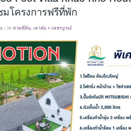
ชมโครงการฟรีที่พัก
us
in
ขายที่ดิน
,
เขาค้อ • เพชรบูรณ์