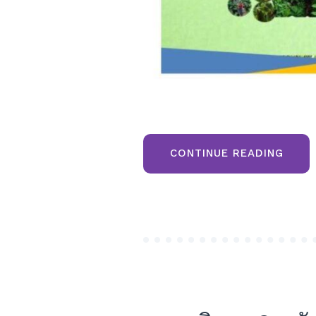
“ขาย
CONTINUE READING
ที่ดิน
ภูเรือ
โฉนด
ครุฑ
แดง
ติด
ลำธาร
วิว
เขา
และ
ใกล้
แหล่ง
ท่อง
เที่ยว
วัด