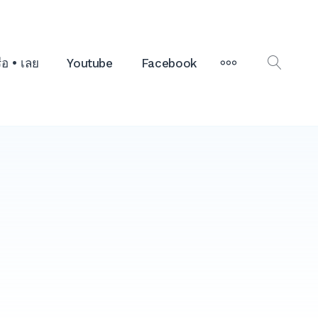
MORE
รือ • เลย
Youtube
Facebook
OPEN
SEAR