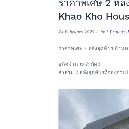
ราคาพิเศษ 2 หลัง
ป่า
ห้วย
ลาด
Khao Kho Hou
อุทยา
แห่ง
ชาติ
ภูเรือ
24 February 2025
by
i-Property
จังหวั
เลย”
ราคาพิเศษ 2 หลังสุดท้าย บ้านพ
ยูนิตจำนวนจำกัด‼️
สำหรับ 2 หลังสุดท้ายที่จองภาย