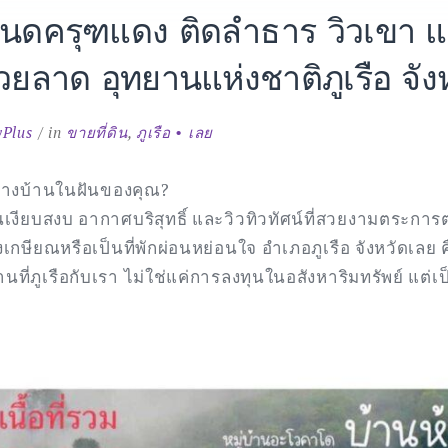
 โฉนดครุฑแดง ติดลำธาร วิวเขา แ
ห้วยลาด อุทยานแห่งชาติภูเรือ จั
yPlus
in
ขายที่ดิน
,
ภูเรือ • เลย
สร้างบ้านในฝันของคุณ?
ันเงียบสงบ อากาศบริสุทธิ์ และวิวทิวทัศน์ที่สวยงามตระการต
ลังเกษียณหรือเป็นที่พักผ่อนหย่อนใจ อำเภอภูเรือ จังหวัดเลย
านที่ภูเรือกับเรา ไม่ใช่แค่การลงทุนในอสังหาริมทรัพย์ แต่