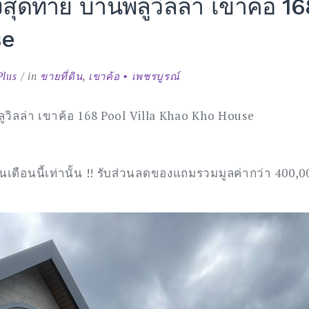
สุดท้าย บ้านพลูวิลล่า เขาค้อ 16
se
น
Plus
in
ขายที่ดิน
,
เขาค้อ • เพชรบูรณ์
ด
ลูวิลล่า เขาค้อ 168 Pool Villa Khao Kho House
ในเดือนนี้เท่านั้น !! รับส่วนลดของแถมรวมมูลค่ากว่า 400,