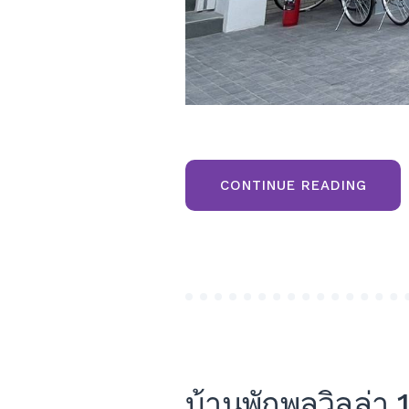
“ราคา
CONTINUE READING
พิเศษ
2
หลัง
สุดท้า
บ้าน
พลู
วิลล่า
เขา
ค้อ
168
POOL
VILLA
KHAO
KHO
HOUS
บ้านพักพูลวิลล่