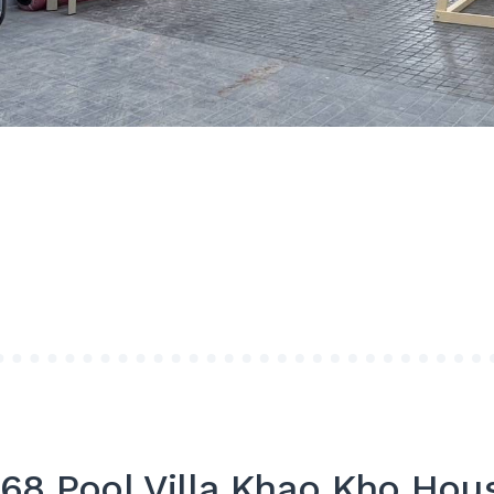
ย
E”
า 168 Pool Villa Khao Kho Hou