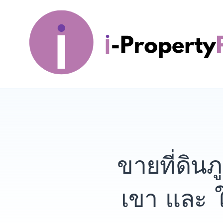
Skip
to
content
i-PropertyPlus
ขายที่ดิน
เขา และ ใ