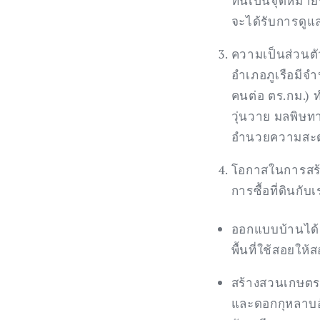
ที่นี่เป็นจุดห
จะได้รับการดูแล
ความเป็นส่วนต
อำเภอภูเรือมี
คนต่อ ตร.กม.) ท
วุ่นวาย มลพิษท
อำนวยความสะดว
โอกาสในการสร
การซื้อที่ดินกั
ออกแบบบ้านได้ต
พื้นที่ใช้สอยให
สร้างสวนเกษตรอ
และดอกกุหลาบอั