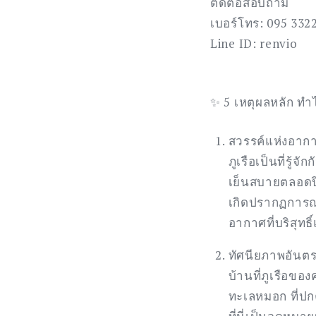
ติดต่อสอบถาม
เบอร์โทร: 095 332
Line ID: renvio
✨ 5 เหตุผลหลัก ทำไมต
สวรรค์แห่งอากาศ
ภูเรือเป็นที่รู
เย็นสบายตลอดปี 
เกิดปรากฏการณ์น
อากาศที่บริสุทธ
ทัศนียภาพอันต
บ้านที่ภูเรือขอ
ทะเลหมอก ที่ปก