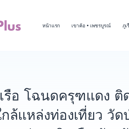
หน้าแรก
เขาค้อ • เพชรบูรณ์
ภูเ
ภูเรือ โฉนดครุฑแดง ติ
กล้แหล่งท่องเที่ยว วัด