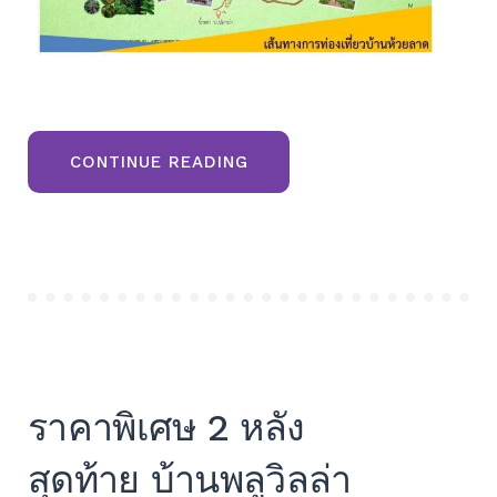
“ขาย
CONTINUE READING
ที่ดิน
ภูเรือ
โฉนด
ครุฑ
แดง
ติด
ลำธาร
วิว
เขา
และ
ใกล้
แหล่ง
ท่อง
เที่ยว
วัด
ราคาพิเศษ 2 หลัง
ป่า
ห้วย
ลาด
สุดท้าย บ้านพลูวิลล่า
อุทยาน
แห่ง