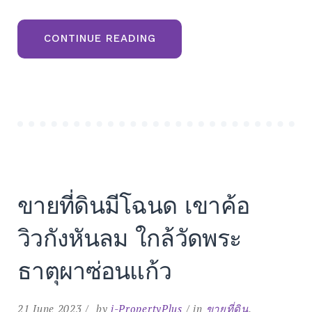
“ขาย
CONTINUE READING
ที่ดิน
จัดสรร
เขา
ค้อ
เพชรบูรณ์
โฉนด
ถูก
ต้อง
อากาศ
บริสุทธิ์
วิว
ภูเขา”
ขายที่ดินมีโฉนด เขาค้อ
วิวกังหันลม ใกล้วัดพระ
ธาตุผาซ่อนแก้ว
21 June 2023
by
i-PropertyPlus
in
ขายที่ดิน
,