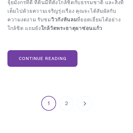
จุ้ยมังกรที่ดี ที่ดินมีที่ตั้งใกล้ชิดกับธรรมชาติ และสิ่งที่
เต็มไปด้วยความเจริญรุ่งเรือง คุณจะได้สัมผัสกับ
ความงดงาม รับชม
วิวกังหันลม
ที่ยอดเยี่ยมได้อย่าง
ใกล้ชิด แถมยัง
ใกล้วัดพระธาตุผาซ่อนแก้ว
“ขาย
CONTINUE READING
ที่ดิน
มี
โฉนด
เขา
ค้อ
วิว
กังหัน
ลม
ใกล้
Posts
วัด
1
2
พระ
ธาตุ
pagination
ผา
ซ่อน
แก้ว”