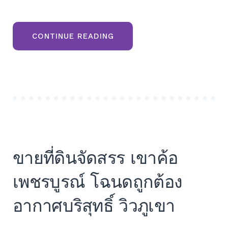
“ขาย
CONTINUE READING
ที่ดิน
ภูเรือ
จังหวัด
เลย
มี
โฉนด
วิว
ภูเขา”
ขายที่ดินจัดสรร เขาค้อ
เพชรบูรณ์ โฉนดถูกต้อง
อากาศบริสุทธิ์ วิวภูเขา