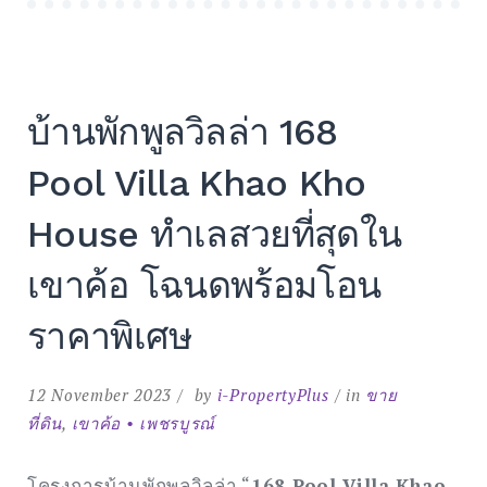
VILLA
KHAO
KHO
HOUSE”
ทำเล
สวย
ที่สุด
ใน
บ้านพักพูลวิลล่า 168
เขา
ค้อ”
Pool Villa Khao Kho
House ทำเลสวยที่สุดใน
เขาค้อ โฉนดพร้อมโอน
ราคาพิเศษ
12 November 2023
by
i-PropertyPlus
in
ขาย
ที่ดิน
,
เขาค้อ • เพชรบูรณ์
โครงการบ้านพักพูลวิลล่า “
168 Pool Villa Khao