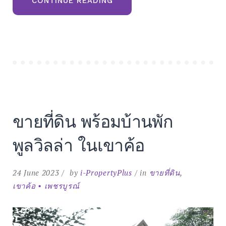
“บ้าน
CONTINUE READING
พัก
พูล
วิลล่า
168
POOL
VILLA
KHAO
KHO
HOUSE
ทำเล
สวย
ที่สุด
ใน
เขา
ค้อ
ขายที่ดิน พร้อมบ้านพัก
โฉนด
พร้อม
โอน
พูลวิลล่า ในเขาค้อ
ราคา
พิเศษ”
24 June 2023
by
i-PropertyPlus
in
ขายที่ดิน
,
เขาค้อ • เพชรบูรณ์