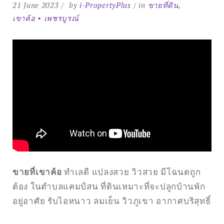
21 June 2023
by
i-PropertyPlus
in
ขายที่ดิน
,
เขาค้อ • เพชรบูรณ์
ขายที่เขาค้อ
ทำเลดี แปลงสวย วิวสวย มีโฉนดถูก
ต้อง ในตำบลแคมป์สน ที่ดินเหมาะที่จะปลูกบ้านพัก
อยู่อาศัย รับไอหนาว ลมเย็น วิวภูเขา อากาศบริสุทธิ์