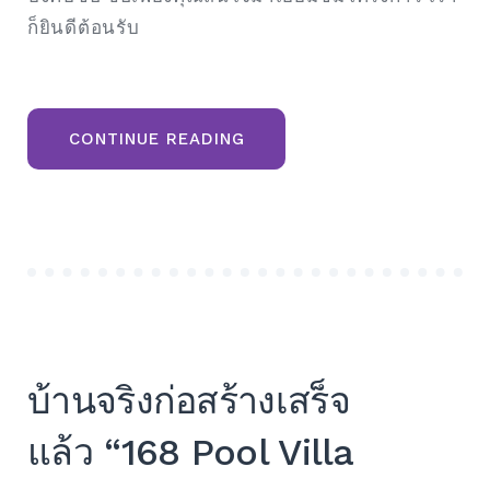
ก็ยินดีต้อนรับ
“บ้าน
CONTINUE READING
พัก
พูล
วิลล่า
168
POOL
VILLA
KHAO
KHO
HOUSE
เขา
ค้อ
ราคา
พิเศษ
เยี่ยม
ชม
บ้านจริงก่อสร้างเสร็จ
โครงการ
ฟรี
ที่พัก”
แล้ว “168 Pool Villa