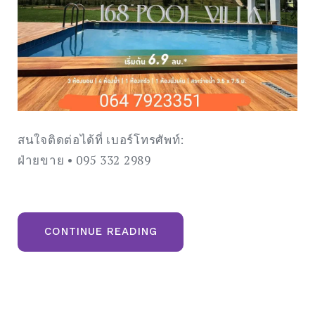
สนใจติดต่อได้ที่ เบอร์โทรศัพท์:
ฝ่ายขาย • 095 332 2989
“บ้านจ
CONTINUE READING
ริ
งก่อ
สร้าง
เสร็จ
แล้ว
“168
POOL