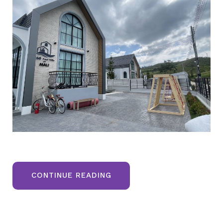
“ราคา
CONTINUE READING
พิเศษ
2
หลัง
สุดท้าย
บ้าน
พลู