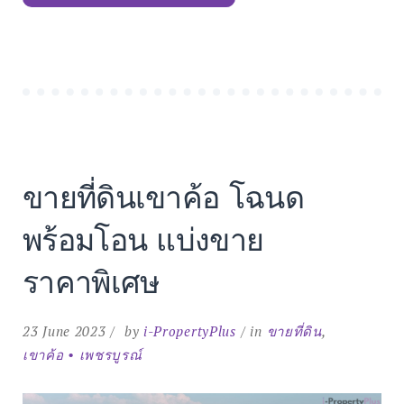
พร้อม
บ้าน
พัก
พูล
วิลล่า
ใน
เขา
ค้อ”
ขายที่ดินเขาค้อ โฉนด
พร้อมโอน แบ่งขาย
ราคาพิเศษ
23 June 2023
by
i-PropertyPlus
in
ขายที่ดิน
,
เขาค้อ • เพชรบูรณ์