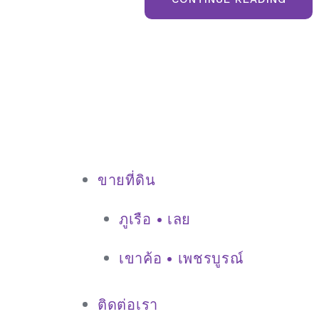
ที่ดิน
ภูเรือ
จังหวั
เลย
มี
โฉนด
วิว
ภูเขา”
ขายที่ดิน
ภูเรือ • เลย
เขาค้อ • เพชรบูรณ์
ติดต่อเรา