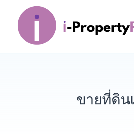
Skip
to
content
i-PropertyPlus
ขายที่ดิ