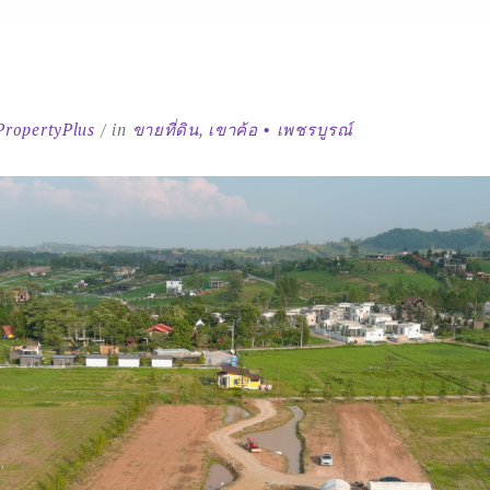
PropertyPlus
in
ขายที่ดิน
,
เขาค้อ • เพชรบูรณ์