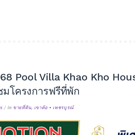
ย
E”
า 168 Pool Villa Khao Kho Hou
ชมโครงการฟรีที่พัก
us
in
ขายที่ดิน
,
เขาค้อ • เพชรบูรณ์