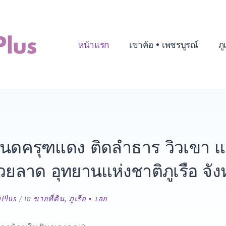
หน้าแรก
เขาค้อ • เพชรบูรณ์
ภู
 โฉนดครุฑแดง ติดลำธาร วิวเขา แ
ห้วยลาด อุทยานแห่งชาติภูเรือ จั
yPlus
in
ขายที่ดิน
,
ภูเรือ • เลย