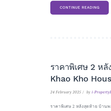
“ขาย
CONTINUE READING
ที่ดิน
ภูเรือ
โฉนด
ครุฑ
แดง
ติด
ลำธาร
วิว
เขา
และ
ใกล้
แหล่ง
ท่อง
เที่ยว
วัด
ราคาพิเศษ 2 หลัง
ป่า
ห้วย
ลาด
Khao Kho Hou
อุทยา
แห่ง
ชาติ
ภูเรือ
24 February 2025
by
i-Property
จังหวั
เลย”
ราคาพิเศษ 2 หลังสุดท้าย บ้านพ