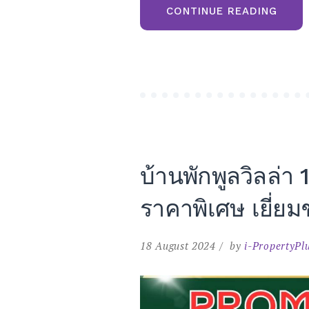
“ราคา
CONTINUE READING
พิเศษ
2
หลัง
สุดท้า
บ้าน
พลู
วิลล่า
เขา
ค้อ
168
POOL
VILLA
KHAO
KHO
HOUS
บ้านพักพูลวิลล่
ราคาพิเศษ เยี่ยม
18 August 2024
by
i-PropertyPl